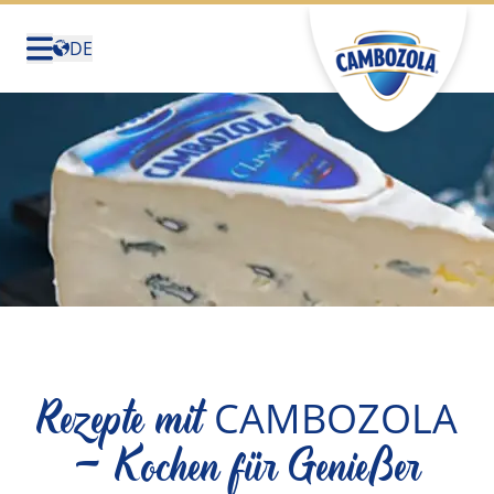
DE
Deutschland
(Deutsch)
United States (English)
Canada (English)
Canada (Français)
België (Nederlands)
Belgique (Français)
Sverige (Svenska)
Rezepte mit
CAMBOZOLA
- Kochen für Genießer