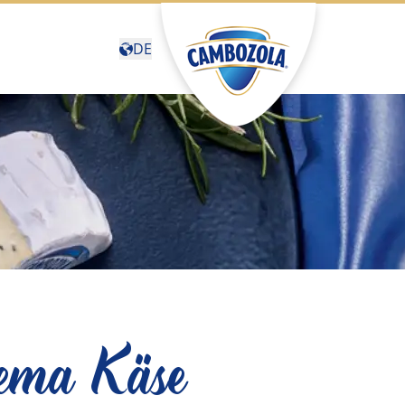
DE
Deutschland
(Deutsch)
United States (English)
Canada (English)
Canada (Français)
België (Nederlands)
Belgique (Français)
Sverige (Svenska)
hema Käse