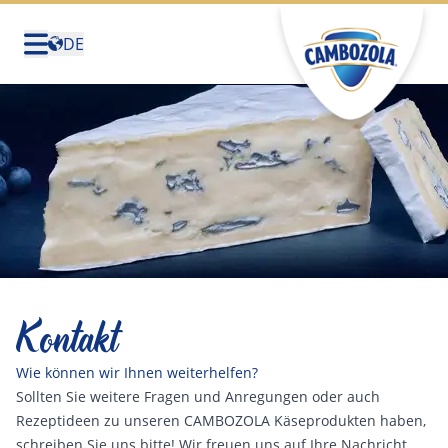
DE
Deutschland
(Deutsch)
United States (English)
Canada (English)
Canada (Français)
België (Nederlands)
Belgique (Français)
Kontakt
Sverige (Svenska)
Wie können wir Ihnen weiterhelfen?
Sollten Sie weitere Fragen und Anregungen oder auch 
Rezeptideen zu unseren CAMBOZOLA Käseprodukten haben, 
schreiben Sie uns bitte! Wir freuen uns auf Ihre Nachricht.