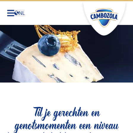
NL
Deutschland
(Deutsch)
United States (English)
Canada (English)
Canada (Français)
België (Nederlands)
Belgique (Français)
Sverige (Svenska)
Til je gerechten en
genotsmomenten een niveau