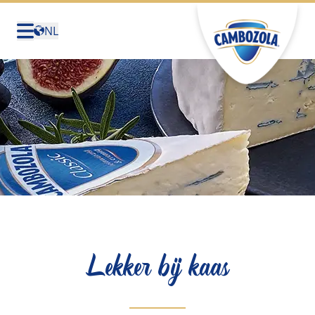
NL
Deutschland
(Deutsch)
United States (English)
Canada (English)
Canada (Français)
België (Nederlands)
Belgique (Français)
Sverige (Svenska)
Lekker bij kaas