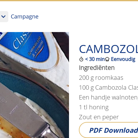
Campagne
CAMBOZOL
<
30 min
Eenvoudig
Ingrediënten
200 g roomkaas
100 g Cambozola Clas
Een handje walnoten,
1 tl honing
Zout en peper
PDF
Download