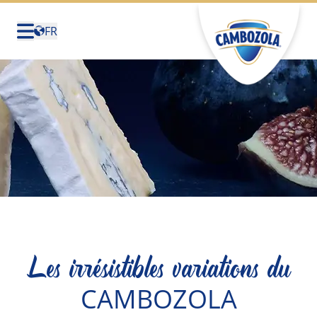
FR
Deutschland
(Deutsch)
United States (English)
Canada (English)
Canada (Français)
België (Nederlands)
Belgique (Français)
Sverige (Svenska)
Les irrésistibles variations du
CAMBOZOLA