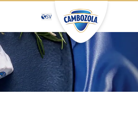
SV
Deutschland
(Deutsch)
United States (English)
Canada (English)
Canada (Français)
België (Nederlands)
Belgique (Français)
Sverige (Svenska)