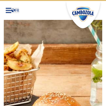
FR
Deutschland
(Deutsch)
United States (English)
Canada (English)
Canada (Français)
België (Nederlands)
Belgique (Français)
Sverige (Svenska)