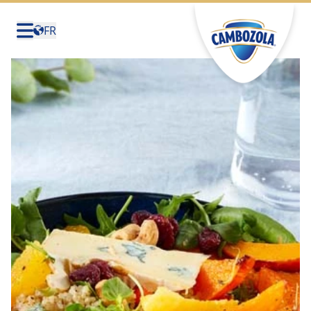
FR
Deutschland
(Deutsch)
United States (English)
Canada (English)
Canada (Français)
België (Nederlands)
Belgique (Français)
Sverige (Svenska)